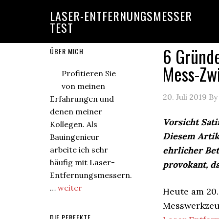
Zur
Zum
Zur
Zur
LASER-ENTFERNUNGSMESSER
Hauptnavigation
Inhalt
Seitenspalte
zweiten
TEST
springen
springen
springen
Seitenspalte
springen
6 Gründe
Zweite
ÜBER MICH
Mess-Zwi
Seitenspalte
Profitieren Sie
von meinen
20. Juli 2019
B
Erfahrungen und
denen meiner
Vorsicht Sati
Kollegen. Als
Diesem Artike
Bauingenieur
arbeite ich sehr
ehrlicher Be
häufig mit Laser-
provokant, d
Entfernungsmessern.
ÜberÜber
…
weiter
Heute am 20. 
mich
Messwerkzeug
DIE PERFEKTE