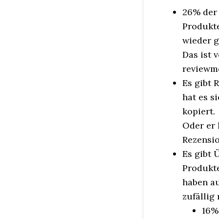
26% der 
Produkt
wieder g
Das ist 
reviewme
Es gibt 
hat es s
kopiert.
Oder er 
Rezensio
Es gibt
Produkte
haben au
zufällig
16%