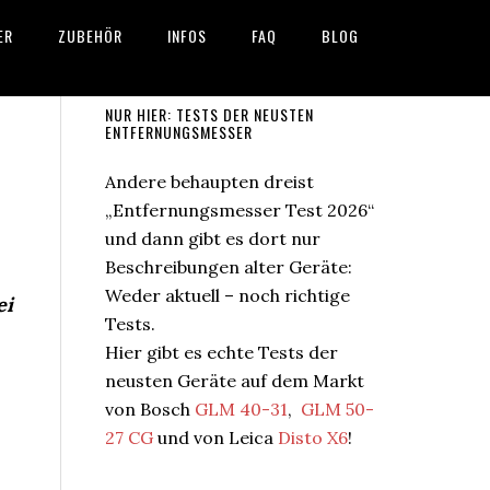
ER
ZUBEHÖR
INFOS
FAQ
BLOG
Seitenspalte
NUR HIER: TESTS DER NEUSTEN
ENTFERNUNGSMESSER
Andere behaupten dreist
„Entfernungsmesser Test 2026“
und dann gibt es dort nur
Beschreibungen alter Geräte:
Weder aktuell – noch richtige
ei
Tests.
Hier gibt es echte Tests der
neusten Geräte auf dem Markt
von Bosch
GLM 40-31
,
GLM 50-
27 CG
und von Leica
Disto X6
!