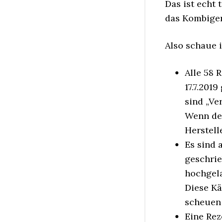
Das ist echt 
das Kombigerä
Also schaue 
Alle 58 
17.7.201
sind „Ver
Wenn der
Herstell
Es sind 
geschrie
hochgel
Diese Kä
scheuen 
Eine Rez