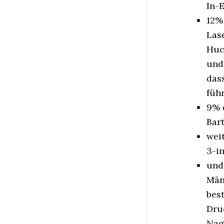
In-
12%
Las
Huch
und
das
füh
9% 
Bar
wei
3-i
und
Män
bes
Dru
Nag