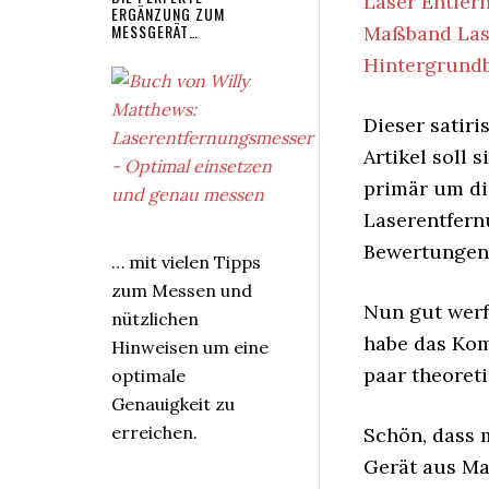
Laser Entfer
ERGÄNZUNG ZUM
MESSGERÄT…
Maßband Las
Hintergrund
Dieser satiri
Artikel soll s
primär um di
Laserentfern
Bewertungen 
… mit vielen Tipps
zum Messen und
Nun gut werfe
nützlichen
habe das Komb
Hinweisen um eine
paar theoret
optimale
Genauigkeit zu
erreichen.
Schön, dass 
Gerät aus Ma