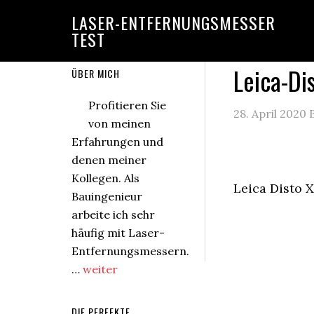
Zur
Zum
Zur
Zur
LASER-ENTFERNUNGSMESSER
Hauptnavigation
Inhalt
Seitenspalte
zweiten
TEST
springen
springen
springen
Seitenspalte
springen
Leica-Di
Zweite
ÜBER MICH
Seitenspalte
Profitieren Sie
28. April 2020
von meinen
Erfahrungen und
denen meiner
Kollegen. Als
Leica Disto 
Bauingenieur
arbeite ich sehr
häufig mit Laser-
Entfernungsmessern.
ÜberÜber
…
weiter
mich
DIE PERFEKTE