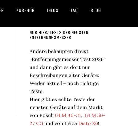
ER
ZUBEHÖR
INFOS
FAQ
BLOG
Seitenspalte
NUR HIER: TESTS DER NEUSTEN
ENTFERNUNGSMESSER
Andere behaupten dreist
„Entfernungsmesser Test 2026“
und dann gibt es dort nur
Beschreibungen alter Geräte:
Weder aktuell – noch richtige
Tests.
Hier gibt es echte Tests der
neusten Geräte auf dem Markt
von Bosch
GLM 40-31
,
GLM 50-
27 CG
und von Leica
Disto X6
!