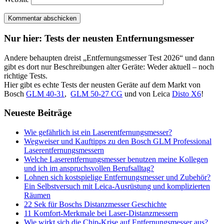
Seitenspalte
Nur hier: Tests der neusten Entfernungsmesser
Andere behaupten dreist „Entfernungsmesser Test 2026“ und dann
gibt es dort nur Beschreibungen alter Geräte: Weder aktuell – noch
richtige Tests.
Hier gibt es echte Tests der neusten Geräte auf dem Markt von
Bosch
GLM 40-31
,
GLM 50-27 CG
und von Leica
Disto X6
!
Neueste Beiträge
Wie gefährlich ist ein Laserentfernungsmesser?
Wegweiser und Kauftipps zu den Bosch GLM Professional
Laserentfernungsmessern
Welche Laserentfernungsmesser benutzen meine Kollegen
und ich im anspruchsvollen Berufsalltag?
Lohnen sich kostspielige Entfernungsmesser und Zubehör?
Ein Selbstversuch mit Leica-Ausrüstung und komplizierten
Räumen
22 Sek für Boschs Distanzmesser Geschichte
11 Komfort-Merkmale bei Laser-Distanzmessern
Wie wirkt sich die Chip-Krise auf Entfernungsmesser aus?