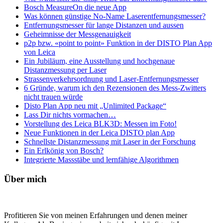
Bosch MeasureOn die neue App
Was können günstige No-Name Laserentfernungsmesser?
Entfernungsmesser für lange Distanzen und aussen
Geheimnisse der Messgenauigkeit
p2p bzw. «point to point» Funktion in der DISTO Plan App
von Leica
Ein Jubiläum, eine Ausstellung und hochgenaue
Distanzmessung per Laser
Strassenverkehrsordnung und Laser-Entfernungsmesser
6 Gründe, warum ich den Rezensionen des Mess-Zwitters
nicht trauen würde
Disto Plan App neu mit „Unlimited Package“
Lass Dir nichts vormachen…
Vorstellung des Leica BLK3D: Messen im Foto!
Neue Funktionen in der Leica DISTO plan App
Schnellste Distanzmessung mit Laser in der Forschung
Ein Erlkönig von Bosch?
Integrierte Massstäbe und lernfähige Algorithmen
Zweite
Über mich
Seitenspalte
Profitieren Sie von meinen Erfahrungen und denen meiner