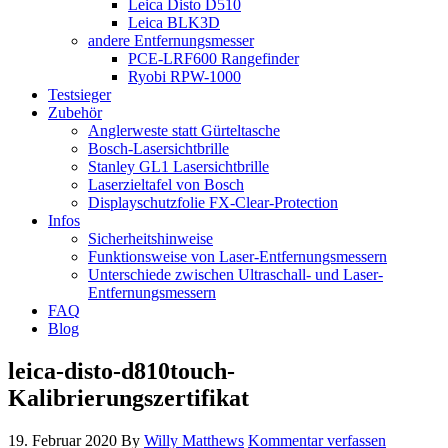
Leica Disto D510
Leica BLK3D
andere Entfernungsmesser
PCE-LRF600 Rangefinder
Ryobi RPW-1000
Testsieger
Zubehör
Anglerweste statt Gürteltasche
Bosch-Lasersichtbrille
Stanley GL1 Lasersichtbrille
Laserzieltafel von Bosch
Displayschutzfolie FX-Clear-Protection
Infos
Sicherheitshinweise
Funktionsweise von Laser-Entfernungsmessern
Unterschiede zwischen Ultraschall- und Laser-
Entfernungsmessern
FAQ
Blog
leica-disto-d810touch-
Kalibrierungszertifikat
19. Februar 2020
By
Willy Matthews
Kommentar verfassen