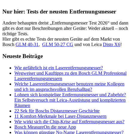
Seitenspalte
Nur hier: Tests der neusten Entfernungsmesser
Andere behaupten dreist „Entfernungsmesser Test 2026“ und dann
gibt es dort nur Beschreibungen alter Geräte: Weder aktuell – noch
richtige Tests.
Hier gibt es echte Tests der neusten Geräte auf dem Markt von
Bosch
GLM 40-31
,
GLM 50-27 CG
und von Leica
Disto X6
!
Neueste Beiträge
Wie gefährlich ist ein Laserentfernungsmesser?
Wegweiser und Kauftipps zu den Bosch GLM Professional
Laserentfernungsmessern
Welche Laserentfernungsmesser benutzen meine Kollegen
und ich im anspruchsvollen Berufsalltag?
Lohnen sich kostspielige Entfernungsmesser und Zubehör?
Ein Selbstversuch mit Leica-Ausrüstung und komplizierten
Räumen
22 Sek für Boschs Distanzmesser Geschichte
11 Komfort-Merkmale bei Laser-Distanzmessern
Wie wirkt sich die Chip-Krise auf Entfernungsmesser aus?
Bosch MeasureOn die neue App
Was können günstige No-Name Laserentfernungsmesser?