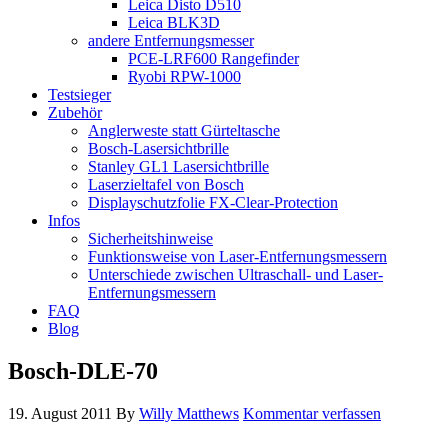
Leica Disto D510
Leica BLK3D
andere Entfernungsmesser
PCE-LRF600 Rangefinder
Ryobi RPW-1000
Testsieger
Zubehör
Anglerweste statt Gürteltasche
Bosch-Lasersichtbrille
Stanley GL1 Lasersichtbrille
Laserzieltafel von Bosch
Displayschutzfolie FX-Clear-Protection
Infos
Sicherheitshinweise
Funktionsweise von Laser-Entfernungsmessern
Unterschiede zwischen Ultraschall- und Laser-
Entfernungsmessern
FAQ
Blog
Bosch-DLE-70
19. August 2011
By
Willy Matthews
Kommentar verfassen