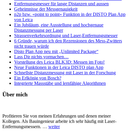
Entfernungsmesser für lange Distanzen und aussen
Geheimnisse der Messgenauigkeit
p2p bzw. «point to point» Funktion in der DISTO Plan App
von Leica
Ein Jubiläum, eine Ausstellung und hochgenaue
Distanzmessung per Laser
Strassenverkehrsordnung und Laser-Entfernungsmesser
6 Gründe, warum ich den Rezensionen des Mess-Zwitters
nicht trauen würde
Disto Plan App neu mit „Unlimited Package“
Lass Dir nichts vormachen…
Vorstellung des Leica BLK3D: Messen im Foto!
Neue Funktionen in der Leica DISTO plan App
Schnellste Distanzmessung mit Laser in der Forschung
Ein Erlkönig von Bosch?
Integrierte Massstäbe und lernfähige Algorithmen
Zweite
Über mich
Seitenspalte
Profitieren Sie von meinen Erfahrungen und denen meiner
Kollegen. Als Bauingenieur arbeite ich sehr häufig mit Laser-
ÜberÜber
Entfernungsmessern. …
weiter
mich