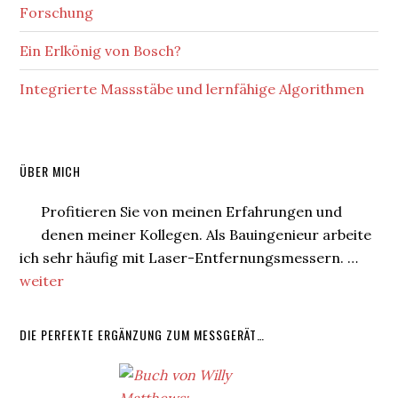
Forschung
Ein Erlkönig von Bosch?
Integrierte Massstäbe und lernfähige Algorithmen
Zweite
ÜBER MICH
Seitenspalte
Profitieren Sie von meinen Erfahrungen und
denen meiner Kollegen. Als Bauingenieur arbeite
ich sehr häufig mit Laser-Entfernungsmessern. …
ÜberÜber
weiter
mich
DIE PERFEKTE ERGÄNZUNG ZUM MESSGERÄT…