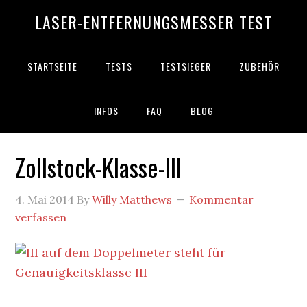
Zur
Zum
Zur
Zur
LASER-ENTFERNUNGSMESSER TEST
Hauptnavigation
Inhalt
Seitenspalte
zweiten
springen
springen
springen
Seitenspalte
springen
STARTSEITE
TESTS
TESTSIEGER
ZUBEHÖR
INFOS
FAQ
BLOG
Zollstock-Klasse-III
4. Mai 2014
By
Willy Matthews
Kommentar
verfassen